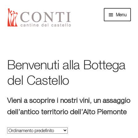
Vai
Vai
Menu
alla
al
navigazione
contenuto
Home
Vini
Benvenuti alla Bottega
Prodotti
del Castello
Box
Vieni a scoprire i nostri vini, un assaggio
Idee regalo
dell’antico territorio dell’Alto Piemonte
Esperienze
Le Cantine del Castello