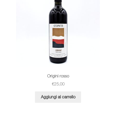
possono
essere
scelte
nella
pagina
del
prodotto
Origini rosso
€
25,00
Aggiungi al carrello